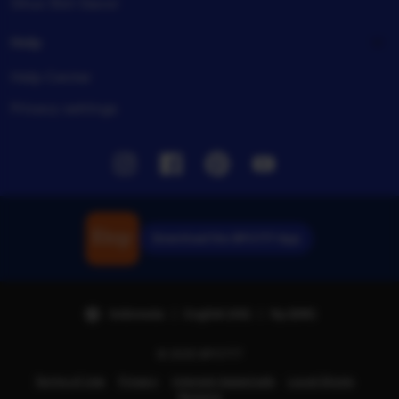
Situs Slot Gacor
Help
Help Center
Privacy settings
Instagram
Facebook
Pinterest
Youtube
Download the BPO777 App
Indonesia | English (US) | Rp (IDR)
© 2025 BPO777
Terms of Use
Privacy
Interest-based ads
Local Shops
Regions