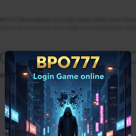
BPO777 Menyediakan Link Login Game online serta Infor
terbaru khususnya di tahun 2026 untuk para pemain seti
View additional shop policies
Slot Gacor
BPO777
Owned by BPO777
|
Indonesia
4.9
(46.7K)
658.3k sales
Since 2011